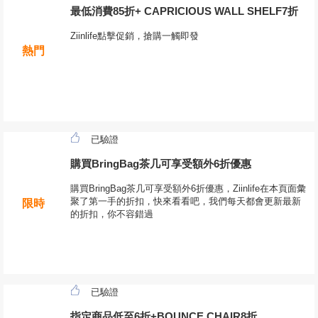
最低消費85折+ CAPRICIOUS WALL SHELF7折
Ziinlife點擊促銷，搶購一觸即發
熱門
已驗證
購買BringBag茶几可享受額外6折優惠
購買BringBag茶几可享受額外6折優惠，Ziinlife在本頁面彙
聚了第一手的折扣，快來看看吧，我們每天都會更新最新
限時
的折扣，你不容錯過
已驗證
指定商品低至6折+BOUNCE CHAIR8折