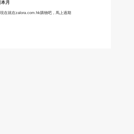
限本月
.hk現在就在zalora.com.hk購物吧，馬上過期