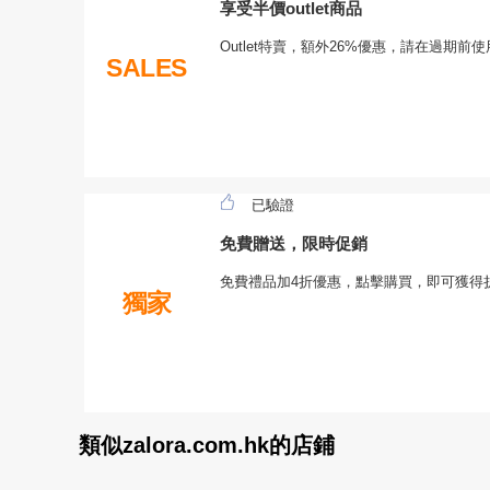
享受半價outlet商品
Outlet特賣，額外26%優惠，請在過期前使
SALES
已驗證
免費贈送，限時促銷
免費禮品加4折優惠，點擊購買，即可獲得
獨家
類似zalora.com.hk的店鋪