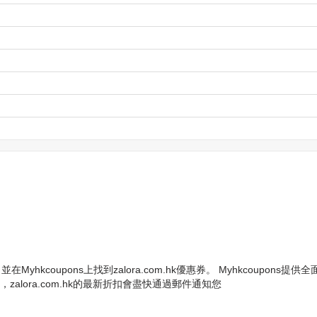
並在Myhkcoupons上找到zalora.com.hk優惠券。 Myhkcou
，zalora.com.hk的最新折扣會盡快通過郵件通知您