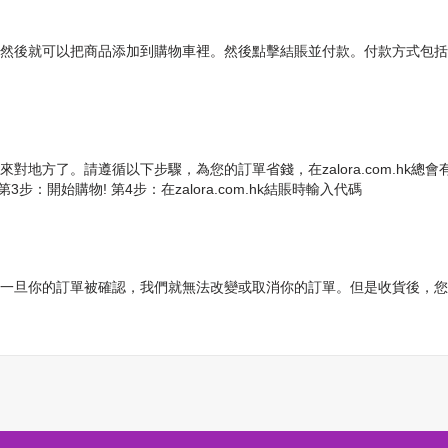
鼠標，然後就可以把商品添加到購物車裡。然後點擊結賬並付款。付款方式包括信用
就來對地方了。請遵循以下步驟，為您的訂單省錢，在zalora.com.hk總會有
開始購物! 第4步：在zalora.com.hk結賬時輸入代碼
速，因此，一旦你的訂單被確認，我們就無法改變或取消你的訂單。但是收貨後