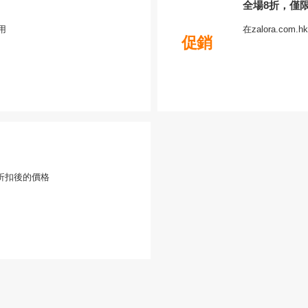
全場8折，僅
用
在zalora.com
促銷
折扣後的價格