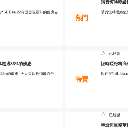
購買恆時啞緻
SL Beauty頁面發現最好的優惠券
購買恆時啞緻氣
熱門
已驗證
享超過33%的優惠
恆時啞緻粉底
33%的優惠, 今天這個折扣最適合
現在在YSL B
特賣
已驗證
輕透無重精華粉底