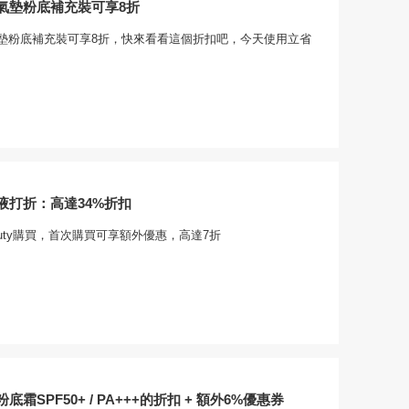
氣墊粉底補充裝可享8折
墊粉底補充裝可享8折，快來看看這個折扣吧，今天使用立省
液打折：高達34%折扣
eauty購買，首次購買可享額外優惠，高達7折
霜SPF50+ / PA+++的折扣 + 額外6%優惠券