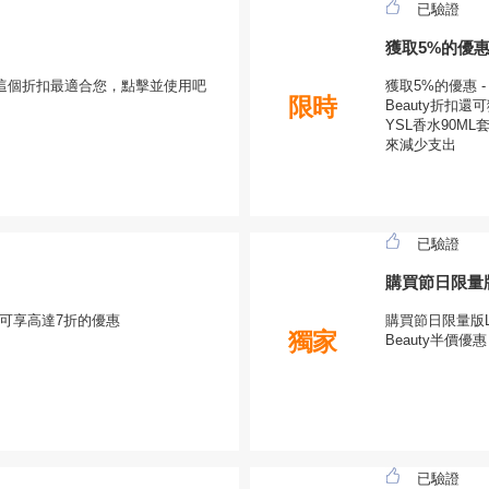
已驗證
獲取5%的優惠
今天這個折扣最適合您，點擊並使用吧
獲取5%的優惠 -
限時
Beauty折扣
YSL香水90ML
來減少支出
已驗證
購買節日限量版
購物可享高達7折的優惠
購買節日限量版L
獨家
Beauty半價優惠
已驗證