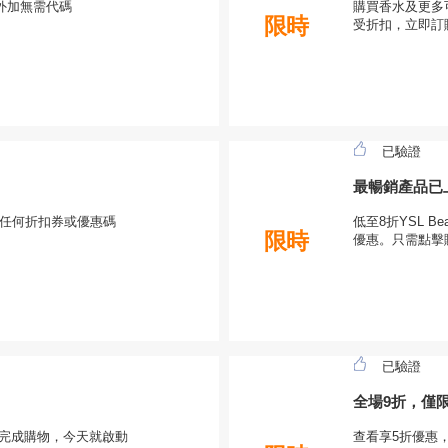
外加無需代碼
購買香水及更多可
限時
受折扣，立即訂
已驗證
最暢銷產品已上
使用任何折扣券或優惠碼
低至8折YSL 
限時
優惠。只需點擊
已驗證
全場9折，僅
網站完成購物，今天就啟動
查看享5折優惠，