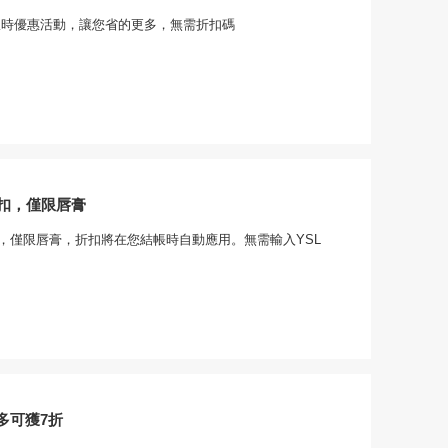
ty的限時優惠活動，讓您省的更多，無需折扣碼
折扣，僅限唇膏
扣，僅限唇膏，折扣將在您結帳時自動應用。無需輸入YSL
多可獲7折