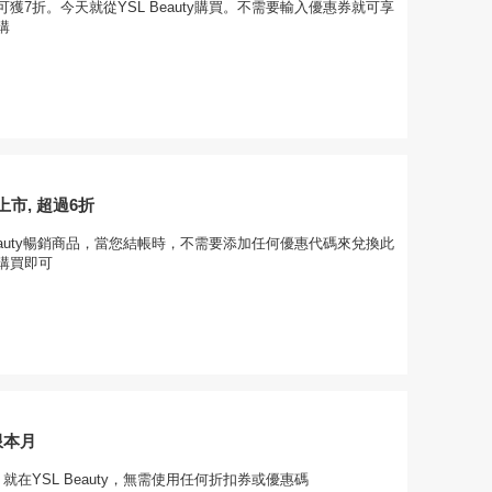
獲7折。今天就從YSL Beauty購買。不需要輸入優惠券就可享
購
市, 超過6折
Beauty暢銷商品，當您結帳時，不需要添加任何優惠代碼來兌換此
購買即可
限本月
就在YSL Beauty，無需使用任何折扣券或優惠碼