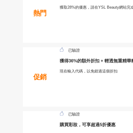
獲取28%的優惠，請在YSL Beauty網
熱門
已驗證
獲得36%的額外折扣 + 輕透無重精
現在輸入代碼，以免錯過這個折扣
促銷
已驗證
購買彩妝，可享超過5折優惠