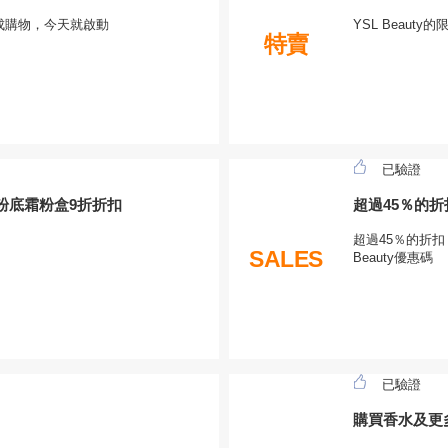
站完成購物，今天就啟動
YSL Beau
特賣
已驗證
華粉底霜粉盒9折折扣
超過45％的
超過45％的折
SALES
Beauty優惠碼
已驗證
購買香水及更