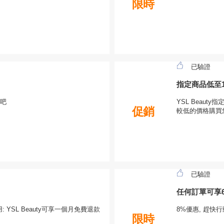
限時
已驗證
指定商品低至1
手吧
YSL Beaut
促銷
較低的價格購買
已驗證
任何訂單可享
: YSL Beauty可享一個月免費退款
8%優惠, 趕快
限時