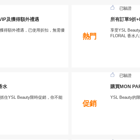
已驗證
R VIP及獲得額外禮遇
所有訂單9折+M
VIP及獲得額外禮遇，已使用折扣，無需優
享受YSL Bea
熱門
FLORAL 香水
已驗證
香水
購買MON P
抓住YSL Beauty限時促銷，你不能
YSL Beau
促銷