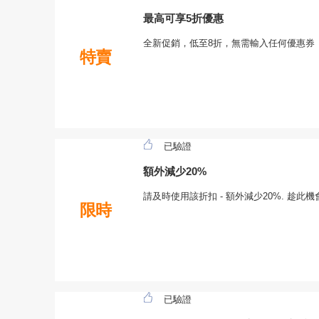
最高可享5折優惠
全新促銷，低至8折，無需輸入任何優惠券
特賣
已驗證
額外減少20%
請及時使用該折扣 - 額外減少20%. 趁
限時
已驗證