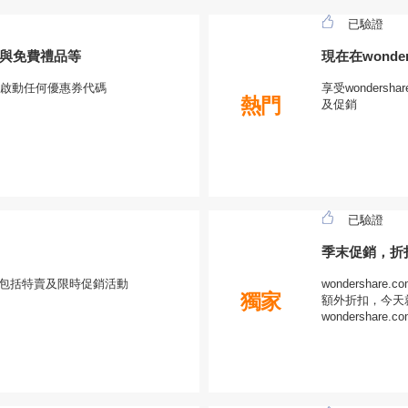
已驗證
優惠與免費禮品等
現在在wonde
啟動任何優惠券代碼
享受wonders
熱門
及促銷
已驗證
季末促銷，折
款，不包括特賣及限時促銷活動
wondershar
獨家
額外折扣，今天就看
wondersha