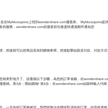
並在Myhkcoupons上找到wondershare.com優惠券。 Myhkc
更多的服務，wondershare.com的最新折扣會盡快通過郵件通知您
點擊鼠標，然後就可以把商品添加到購物車裡。然後點擊結賬並付款。付款方式包括
麼您就來對地方了。請遵循以下步驟，為您的訂單省錢，在wondershare.co
。第3步：開始購物! 第4步：在wondershare.com結賬時輸入代碼
當迅速，因此，一旦你的訂單被確認，我們就無法改變或取消你的訂單。但是收