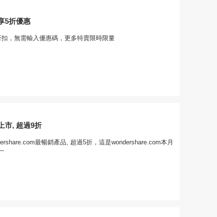
享5折優惠
折扣，無需輸入優惠碼，更多特賣限時限量
市, 超過9折
rshare.com最暢銷產品, 超過5折，這是wondershare.com本月
一