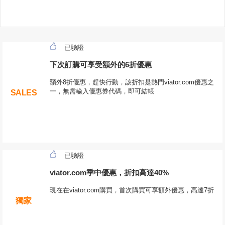
已驗證
下次訂購可享受額外的6折優惠
額外8折優惠，趕快行動，該折扣是熱門viator.com優惠之
一，無需輸入優惠券代碼，即可結帳
SALES
已驗證
viator.com季中優惠，折扣高達40%
現在在viator.com購買，首次購買可享額外優惠，高達7折
獨家