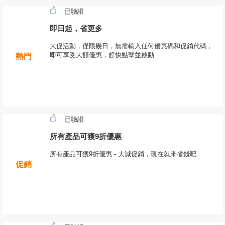
已驗證
即日起，省更多
大促活動，僅限幾日，無需輸入任何優惠碼和促銷代碼，
即可享受大額優惠，趕快點擊並啟動
熱門
已驗證
所有產品可獲9折優惠
所有產品可獲9折優惠 - 大減促銷，現在就來省錢吧
促銷