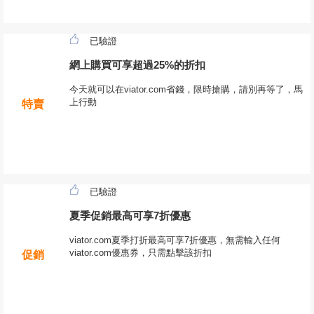
已驗證
網上購買可享超過25%的折扣
今天就可以在viator.com省錢，限時搶購，請別再等了，馬
上行動
特賣
已驗證
夏季促銷最高可享7折優惠
viator.com夏季打折最高可享7折優惠，無需輸入任何
viator.com優惠券，只需點擊該折扣
促銷