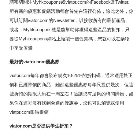
請密切關注Myhkcoupons或viator.com的Facebook及Twitter,
所有新的優惠和促銷活動都會首先在這裡公佈，除此之外，你
可以訂閱viator.com的Newsletter，以接收所有的最新產品。
或者，Myhkcoupons總是能幫助你獲得這些產品的折扣，只
要從Myhkcoupons網站上複製一個促銷碼，您就可以在購物
中享受省錢
最好的viator.com優惠券
viator.com每年都會發布幾次10-25%的折扣碼，通常適用於正
價和已經降價的商品，雖然這些優惠券每年只提供幾次，但這
些折扣的期限大約在一周左右！這讓您有足夠的時間購物，如
果你在這裡沒有找到合適的優惠券，您也可以瀏覽或使用
viator.com限時促銷
viator.com是否提供學生折扣？