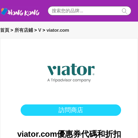
首頁
>
所有店鋪
>
V
>
viator.com
訪問商店
viator.com優惠券代碼和折扣