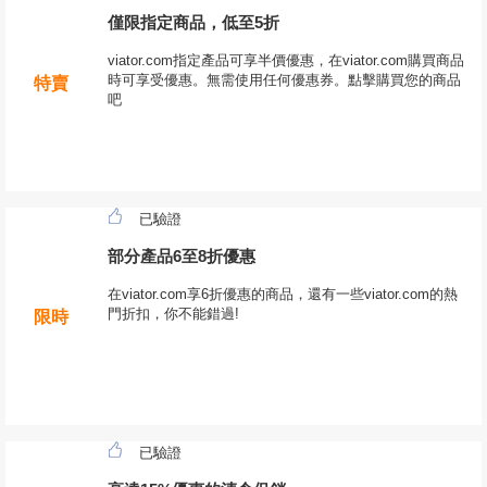
僅限指定商品，低至5折
viator.com指定產品可享半價優惠，在viator.com購買商品
時可享受優惠。無需使用任何優惠券。點擊購買您的商品
特賣
吧
已驗證
部分產品6至8折優惠
在viator.com享6折優惠的商品，還有一些viator.com的熱
門折扣，你不能錯過!
限時
已驗證