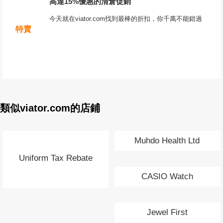
高達15%優惠的清倉促銷
今天就在viator.com找到最棒的折扣，你千萬不能錯過
特賣
類似viator.com的店鋪
Muhdo Health Ltd
Uniform Tax Rebate
CASIO Watch
Jewel First