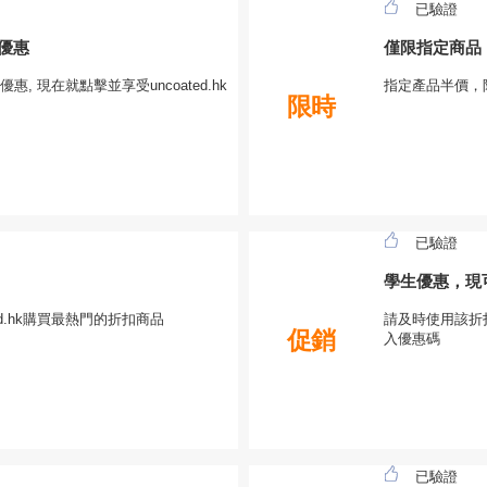
已驗證
折優惠
僅限指定商品
惠, 現在就點擊並享受uncoated.hk
指定產品半價，限時
限時
已驗證
學生優惠，現
ed.hk購買最熱門的折扣商品
請及時使用該折扣 
促銷
入優惠碼
已驗證