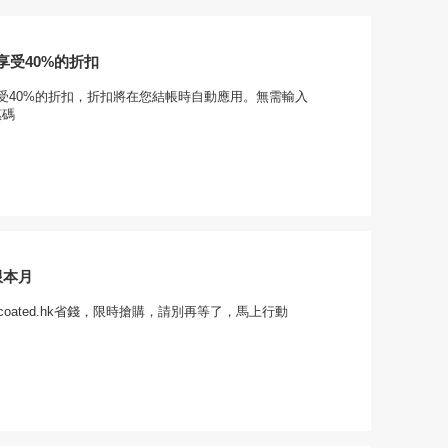
享受40%的折扣
受40%的折扣，折扣將在您結帳時自動應用。無需輸入
惠碼
限本月
coated.hk省錢，限時搶購，請別再等了，馬上行動