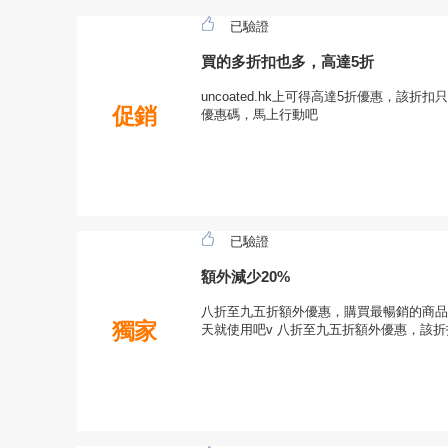
已驗證
買的多折扣也多，高達5折
uncoated.hk上可得高達5折優惠，該折扣只
促銷
優惠碼，馬上行動吧
已驗證
額外減少20%
八折至九五折額外優惠，購買最暢銷的商品
獨家
天就使用吧v 八折至九五折額外優惠，該折扣對u