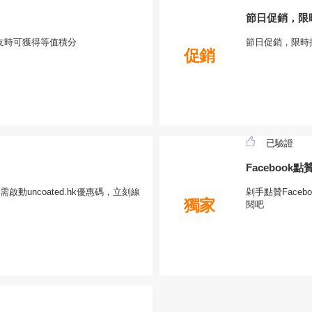
節日促銷，限
薦朋友時可獲得等值積分
節日促銷，限時
促銷
已驗證
Facebook
動uncoated.hk優惠碼，立刻線
剁手點贊Faceb
獨家
閱吧