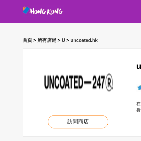
首頁
>
所有店鋪
>
U
>
uncoated.hk
在
折
訪問商店