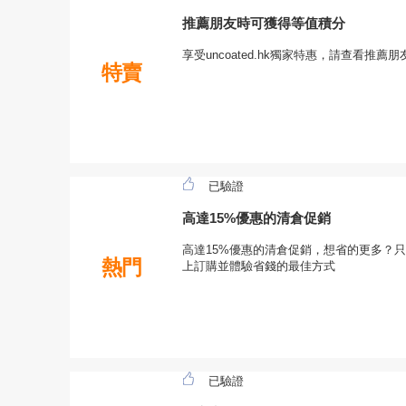
推薦朋友時可獲得等值積分
享受uncoated.hk獨家特惠，請查看推
特賣
已驗證
高達15%優惠的清倉促銷
高達15%優惠的清倉促銷，想省的更多？只需啟
熱門
上訂購並體驗省錢的最佳方式
已驗證