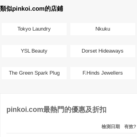
類似pinkoi.com的店鋪
Tokyo Laundry
Nkuku
YSL Beauty
Dorset Hideaways
The Green Spark Plug
F.Hinds Jewellers
pinkoi.com最熱門的優惠及折扣
檢測日期
有效?