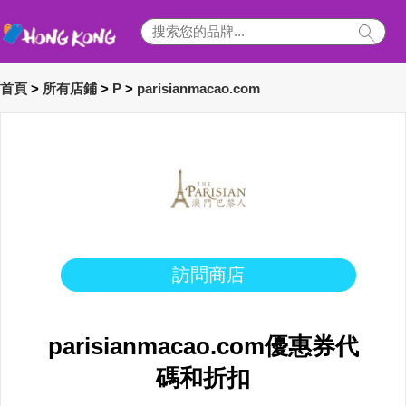
首頁
>
所有店鋪
>
P
>
parisianmacao.com
訪問商店
parisianmacao.com優惠券代
碼和折扣