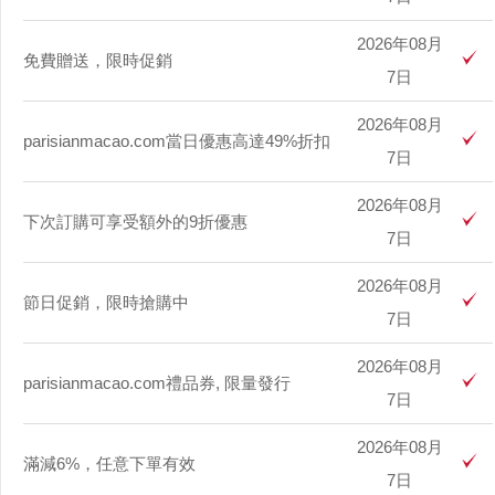
2026年08月
免費贈送，限時促銷
7日
2026年08月
parisianmacao.com當日優惠高達49%折扣
7日
2026年08月
下次訂購可享受額外的9折優惠
7日
2026年08月
節日促銷，限時搶購中
7日
2026年08月
parisianmacao.com禮品券, 限量發行
7日
2026年08月
滿減6%，任意下單有效
7日