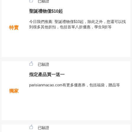
已驗證
聖誕禮物僅$10起
今日我們推薦: 聖誕禮物僅$10起，除此之外，您還可以找
到很多其他折扣，包括首單八折優惠，學生9折等
特賣
已驗證
指定產品買一送一
parisianmacao.com有更多優惠券，包括福袋，贈品等
獨家
已驗證