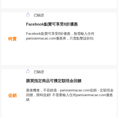
已驗證
Facebook點贊可享受8折優惠
Facebook點贊可享受8折優惠，無需輸入任何
parisianmacao.com優惠券，只需點擊該折扣
特賣
已驗證
購買指定商品可獲定額現金回饋
最後機會，不容錯過 - parisianmacao.com促銷 - 定額現金
回贈，限時促銷! 不需要輸入任何parisianmacao.com優惠
促銷
碼