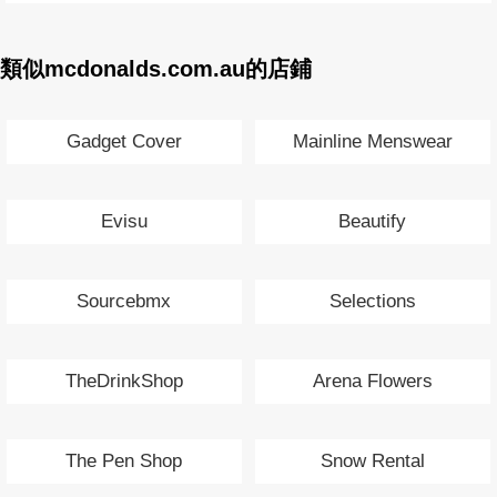
類似mcdonalds.com.au的店鋪
Gadget Cover
Mainline Menswear
Evisu
Beautify
Sourcebmx
Selections
TheDrinkShop
Arena Flowers
The Pen Shop
Snow Rental