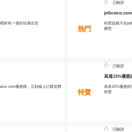
已驗證
jetbrains
用，這裡終有一個折扣適合您
特賣促銷只在jet
熱門
購吧
已驗證
高達15%優
ains.com優惠碼，立刻線上訂購並體
高達15%優惠的
特賣
特賣
已驗證