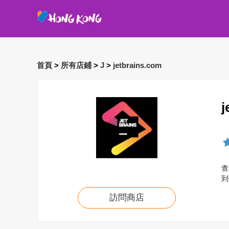
首頁
>
所有店鋪
>
J
>
jetbrains.com
查
到
訪問商店