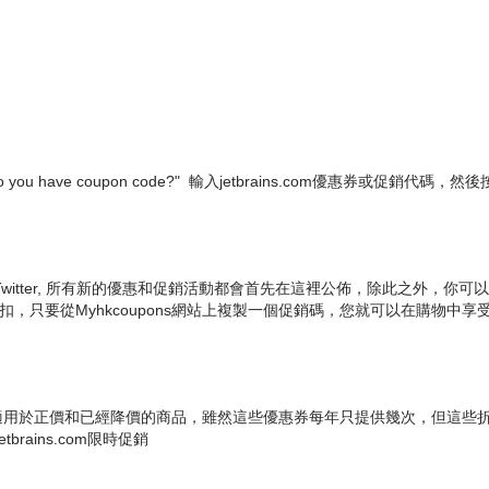
e coupon code?" 輸入jetbrains.com優惠券或促銷代碼，然後按 "
book及Twitter, 所有新的優惠和促銷活動都會首先在這裡公佈，除此之外，你可以訂閱
折扣，只要從Myhkcoupons網站上複製一個促銷碼，您就可以在購物中享
折扣碼，通常適用於正價和已經降價的商品，雖然這些優惠券每年只提供幾次，
ains.com限時促銷