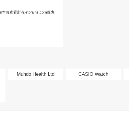
本頁查看所有jetbrains.com優惠
Muhdo Health Ltd
CASIO Watch