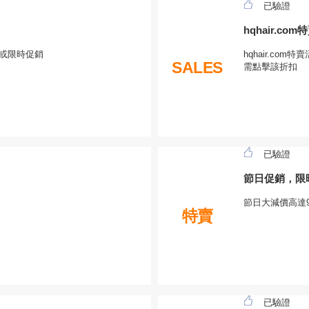
已驗證
hqhair.c
品或限時促銷
hqhair.co
SALES
需點擊該折扣
已驗證
節日促銷，限
節日大減價高達9
特賣
已驗證