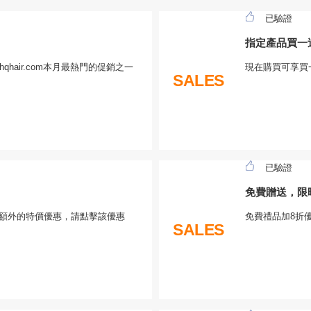
已驗證
指定產品買一
hqhair.com本月最熱門的促銷之一
現在購買可享買
SALES
已驗證
免費贈送，限
m享受額外的特價優惠，請點擊該優惠
免費禮品加8折優
SALES