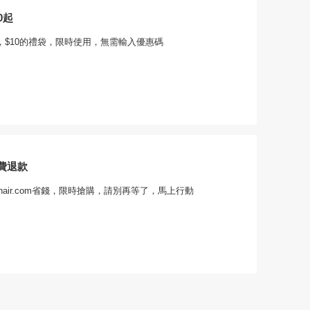
0起
m福袋，$10的禮袋，限時使用，無需輸入優惠碼
費退款
hair.com省錢，限時搶購，請別再等了，馬上行動