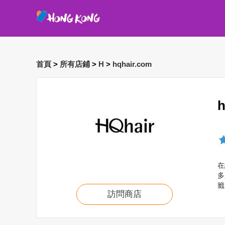
首頁
>
所有店鋪
>
H
>
hqhair.com
在
多
籤
訪問商店