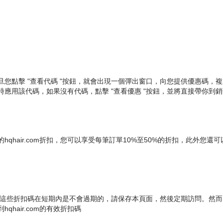
旦您點擊 "查看代碼 "按鈕，就會出現一個彈出窗口，向您提供優惠碼，複製折扣
應用該代碼，如果沒有代碼，點擊 "查看優惠 "按鈕，並將直接帶你到
ir.com折扣，您可以享受每筆訂單10%至50%的折扣，此外您還可以訂閱hqh
om折扣券，這些折扣碼在短期內是不會過期的，請保存本頁面，然後定期訪問。然而
qhair.com的有效折扣碼