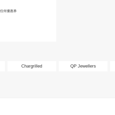
任何優惠券
Chargrilled
QP Jewellers