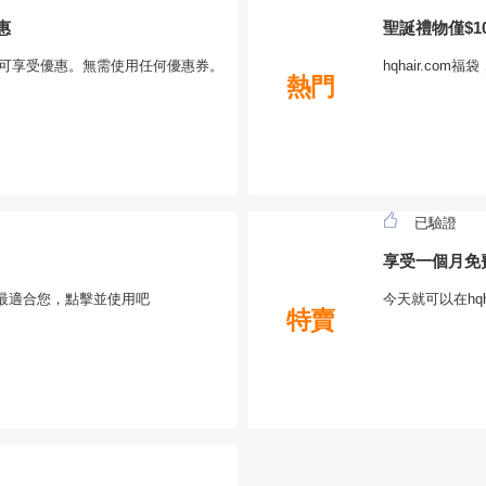
惠
聖誕禮物僅$1
商品時可享受優惠。無需使用任何優惠券。
hqhair.co
熱門
已驗證
享受一個月免
扣最適合您，點擊並使用吧
今天就可以在hq
特賣