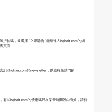
碼，並選擇 "立即購物 "繼續進入hqhair.com的網
銷售頁面
air.com的newsletter，以獲得最熱門的
，有些hqhair.com的優惠碼只在某些時間段內有效，請務