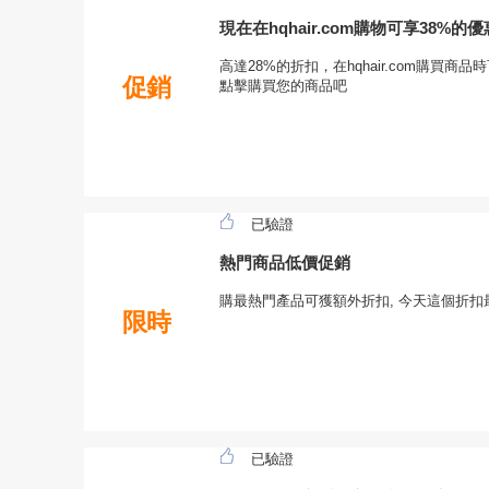
現在在hqhair.com購物可享38%的優
高達28%的折扣，在hqhair.com購買
促銷
點擊購買您的商品吧
已驗證
熱門商品低價促銷
購最熱門產品可獲額外折扣, 今天這個折
限時
已驗證