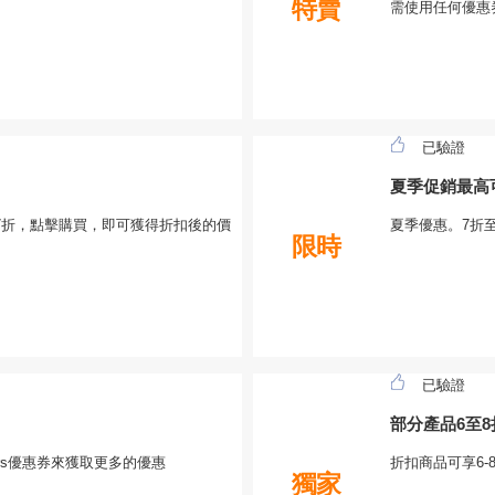
特賣
需使用任何優惠
已驗證
夏季促銷最高
 超過7折，點擊購買，即可獲得折扣後的價
夏季優惠。7折
限時
已驗證
部分產品6至
lers優惠券來獲取更多的優惠
折扣商品可享6
獨家