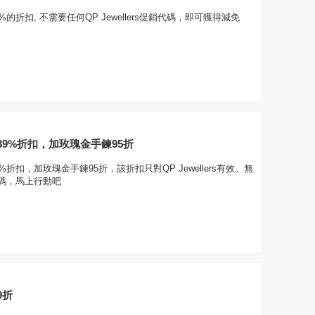
的折扣, 不需要任何QP Jewellers促銷代碼，即可獲得減免
9%折扣，加玫瑰金手鍊95折
%折扣，加玫瑰金手鍊95折，該折扣只對QP Jewellers有效。無
碼，馬上行動吧
9折