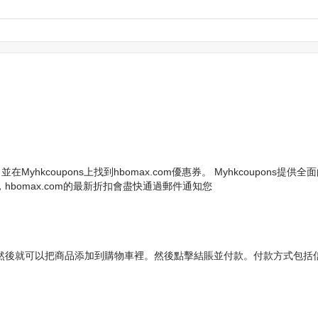
，並在Myhkcoupons上找到hbomax.com優惠券。 Myhkcoup
，hbomax.com的最新折扣會盡快通過郵件通知您
標，然後就可以把商品添加到購物車裡。然後點擊結賬並付款。付款方式包括信用