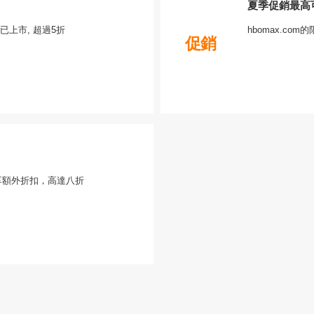
夏季促銷最高
上市, 超過5折
hbomax.c
促銷
om享額外折扣，高達八折