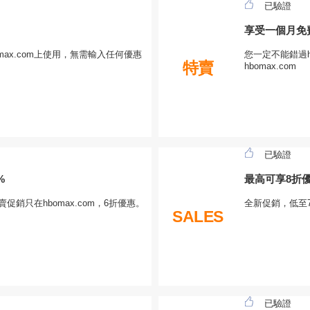
已驗證
享受一個月免
ax.com上使用，無需輸入任何優惠
您一定不能錯過h
特賣
hbomax.com
已驗證
%
最高可享8折
賣促銷只在hbomax.com，6折優惠。
全新促銷，低至
SALES
已驗證