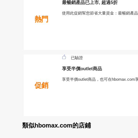
最暢銷產品已上市, 超過5折
使用此促銷幫您節省大量資金：最暢銷產品已
熱門
已驗證
享受半價outlet商品
享受半價outlet商品，也可在hbomax.c
促銷
類似hbomax.com的店鋪