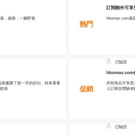
訂閱郵件可享
錯過，搶購，一觸即發
hbomax.c
熱門
已驗證
hbomax.
在本頁面彙聚了第一手的折扣，快來看看
所有商品可享受7
促銷
錯過
上訂購並體驗省
已驗證