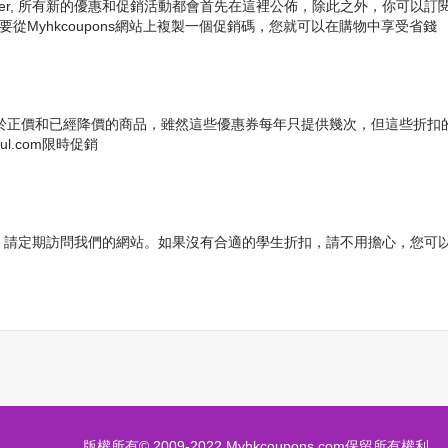
k及Twitter, 所有新的優惠和促銷活動都會首先在這裡公佈，除此之外，你可以訂閱z
只要從Myhkcoupons網站上複製一個促銷碼，您就可以在購物中享受省錢
，通常適用於正價和已經降價的商品，雖然這些優惠券每年只提供幾次，但這些
l.com限時促銷
生折扣，請定期訪問我們的網站。如果沒有合適的學生折扣，請不用擔心，您可以找到更
版權所有© 2009-2022 Myhkcoupons.com保留所有權利