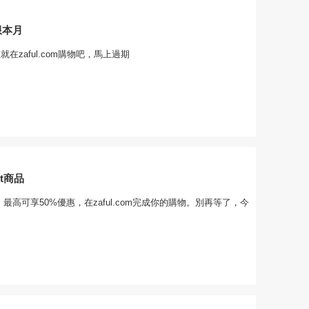
限本月
現在就在zaful.com購物吧，馬上過期
et商品
動，最高可享50%優惠，在zaful.com完成你的購物。別再等了，今