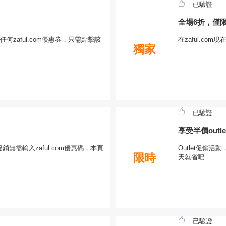
已驗證
全場6折，僅
zaful.com優惠券，只需點擊該
在zaful.com
獨家
已驗證
享受半價outl
促銷無需輸入zaful.com優惠碼，本頁
Outlet促銷活
限時
天就省吧
已驗證