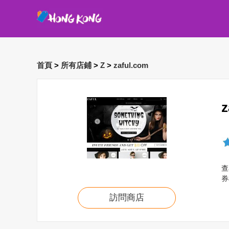
首頁
>
所有店鋪
>
Z
>
zaful.com
查
券
訪問商店