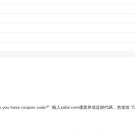
e coupon code?" 輸入zaful.com優惠券或促銷代碼，然後按 "Che