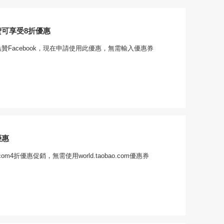
點贊可享受8折優惠
贊Facebook，現在申請使用此優惠，無需輸入優惠券
優惠
ao.com4折優惠促銷，無需使用world.taobao.com優惠券