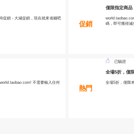
僅限指定商品
回贈，限時促銷 - 大減促銷，現在就來省錢吧
world.taoba
促銷
碼，即可獲得減
已驗證
全場5折，僅
d.taobao.com! 不需要輸入任何
全場5折，僅限
熱門