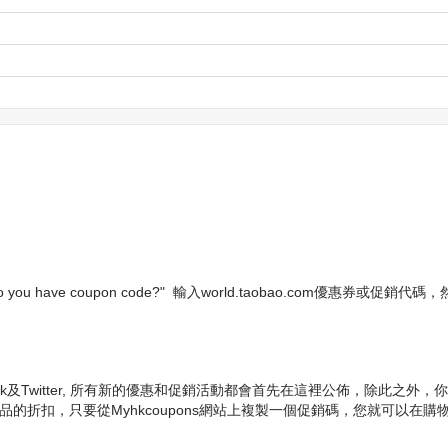
e coupon code?" 輸入world.taobao.com優惠券或促銷代碼，然後按
cebook及Twitter, 所有新的優惠和促銷活動都會首先在這裡公佈，除此之外，你可以
產品的折扣，只要從Myhkcoupons網站上複製一個促銷碼，您就可以在購