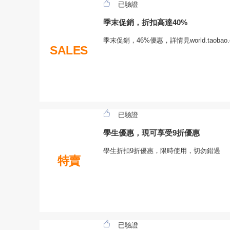
已驗證
季末促銷，折扣高達40%
季末促銷，46%優惠，詳情見world.taoba
SALES
已驗證
學生優惠，現可享受9折優惠
學生折扣9折優惠，限時使用，切勿錯過
特賣
已驗證