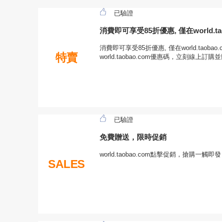
已驗證
消費即可享受85折優惠, 僅在world.tao
消費即可享受85折優惠, 僅在world.taob
特賣
world.taobao.com優惠碼，立刻線上
已驗證
免費贈送，限時促銷
world.taobao.com點擊促銷，搶購一觸即發
SALES