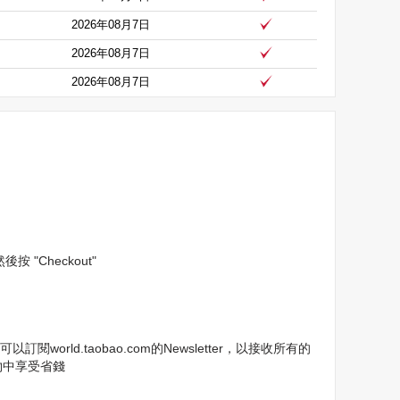
2026年08月7日
2026年08月7日
2026年08月7日
 "Checkout"
訂閱world.taobao.com的Newsletter，以接收所有的
物中享受省錢