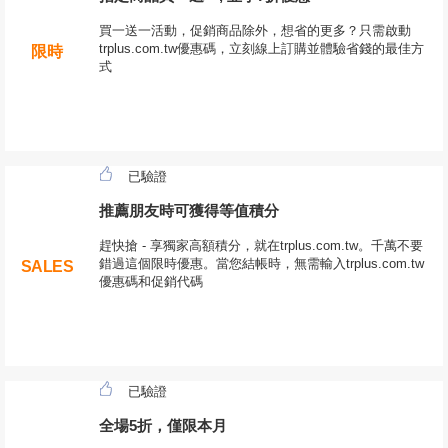
買一送一活動，促銷商品除外，想省的更多？只需啟動
trplus.com.tw優惠碼，立刻線上訂購並體驗省錢的最佳方
限時
式
已驗證
推薦朋友時可獲得等值積分
趕快搶 - 享獨家高額積分，就在trplus.com.tw。千萬不要
錯過這個限時優惠。當您結帳時，無需輸入trplus.com.tw
SALES
優惠碼和促銷代碼
已驗證
全場5折，僅限本月