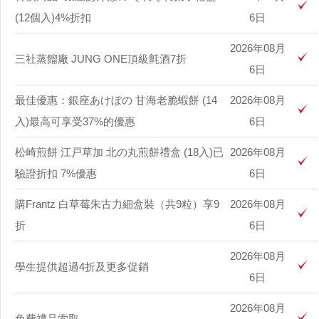
(12個入)4%折扣
6日
2026年08月
三社蒸餾廠 JUNG ONE頂級氈酒7折
6日
最佳優惠：銀座あけぼの 甘海老脆蝦餅 (14
2026年08月
入)最高可享受37%的優惠
6日
松崎煎餅 江戸草加 北の丸煎餅禮盒 (18入)已
2026年08月
驗證折扣 7%優惠
6日
購Frantz 白草莓朱古力細盒裝（共9粒）享9
2026年08月
折
6日
2026年08月
學生提供超過4折及更多促銷
6日
2026年08月
免費禮品索取