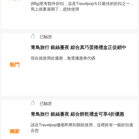
(88g)更有額外折扣，這是Travelpop今日最佳的折扣之一，
馬上就要過期了，趕快使用
已驗證
青鳥旅行 銀絲蔓夜 綜合真巧蛋捲禮盒正促銷中
現在就使用此優惠，無需優惠券代碼
熱門
已驗證
青鳥旅行 銀絲蔓夜 綜合餅乾禮盒可享4折優惠
請在Travelpop優惠即將到期前使用，這裡終有一個折扣適
合您
獨家