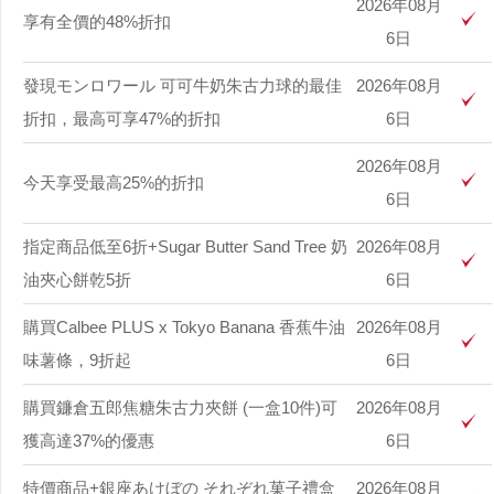
2026年08月
享有全價的48%折扣
6日
發現モンロワール 可可牛奶朱古力球的最佳
2026年08月
折扣，最高可享47%的折扣
6日
2026年08月
今天享受最高25%的折扣
6日
指定商品低至6折+Sugar Butter Sand Tree 奶
2026年08月
油夾心餅乾5折
6日
購買Calbee PLUS x Tokyo Banana 香蕉牛油
2026年08月
味薯條，9折起
6日
購買鐮倉五郎焦糖朱古力夾餅 (一盒10件)可
2026年08月
獲高達37%的優惠
6日
特價商品+銀座あけぼの それぞれ菓子禮盒
2026年08月