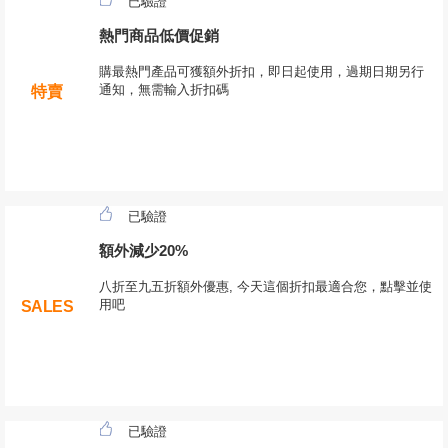
已驗證
熱門商品低價促銷
購最熱門產品可獲額外折扣，即日起使用，過期日期另行
通知，無需輸入折扣碼
特賣
已驗證
額外減少20%
八折至九五折額外優惠, 今天這個折扣最適合您，點擊並使
用吧
SALES
已驗證