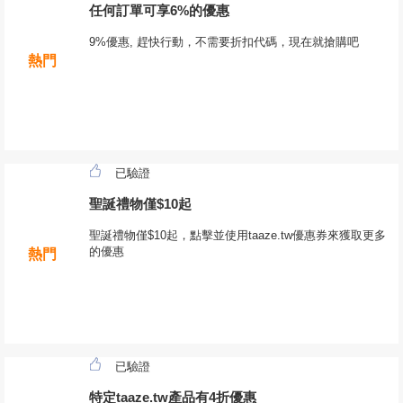
任何訂單可享6%的優惠
9%優惠, 趕快行動，不需要折扣代碼，現在就搶購吧
熱門
已驗證
聖誕禮物僅$10起
聖誕禮物僅$10起，點擊並使用taaze.tw優惠券來獲取更多
的優惠
熱門
已驗證
特定taaze.tw產品有4折優惠