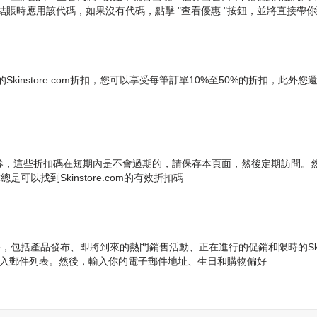
賬時應用該代碼，如果沒有代碼，點擊 "查看優惠 "按鈕，並將直接帶
tore.com折扣，您可以享受每筆訂單10%至50%的折扣，此外您還可以訂閱S
.com折扣券，這些折扣碼在短期內是不會過期的，請保存本頁面，然後定期訪問。然
總是可以找到Skinstore.com的有效折扣碼
子郵件，包括產品發布、即將到來的熱門銷售活動、正在進行的促銷和限時的Skin
來加入郵件列表。然後，輸入你的電子郵件地址、生日和購物偏好