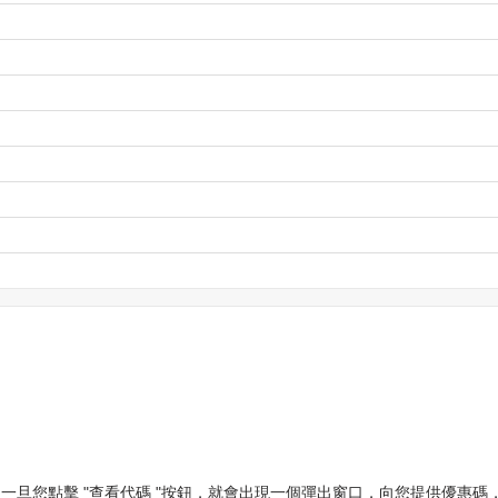
。一旦您點擊 "查看代碼 "按鈕，就會出現一個彈出窗口，向您提供優惠碼，複製折