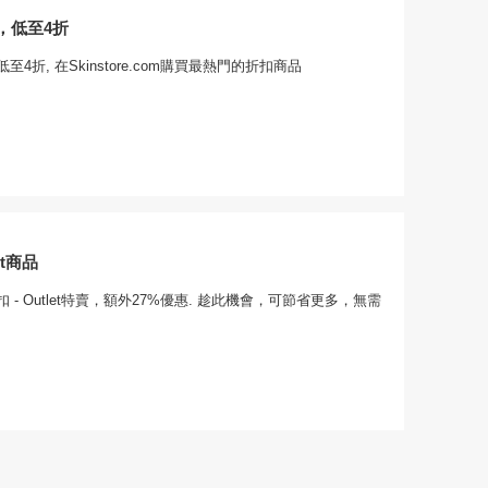
，低至4折
4折, 在Skinstore.com購買最熱門的折扣商品
et商品
 - Outlet特賣，額外27%優惠. 趁此機會，可節省更多，無需