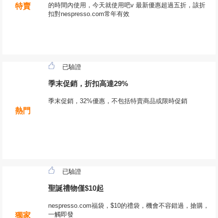
的時間內使用，今天就使用吧v 最新優惠超過五折，該折
特賣
扣對nespresso.com常年有效
已驗證
季末促銷，折扣高達29%
季末促銷，32%優惠，不包括特賣商品或限時促銷
熱門
已驗證
聖誕禮物僅$10起
nespresso.com福袋，$10的禮袋，機會不容錯過，搶購，
一觸即發
獨家