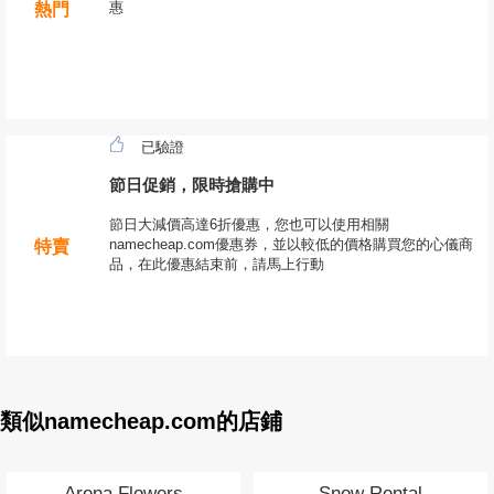
惠
熱門
已驗證
節日促銷，限時搶購中
節日大減價高達6折優惠，您也可以使用相關
namecheap.com優惠券，並以較低的價格購買您的心儀商
特賣
品，在此優惠結束前，請馬上行動
類似namecheap.com的店鋪
Arena Flowers
Snow Rental