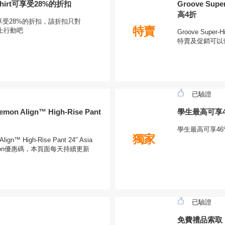
T-Shirt可享受28%的折扣
Groove Supe
高4折
hirt可享受28%的折扣，該折扣只對
特賣
馬上行動吧
Groove Super-
特賣及促銷可以查看
已驗證
 Align™ High-Rise Pant
學生最高可享
學生最高可享4
獨家
™ High-Rise Pant 24" Asia
emon優惠碼，本頁面每天持續更新
已驗證
免費禮品索取