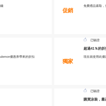
省錢
免費禮品索取，
促銷
已驗證
超過41％的
ulemon優惠券帶來的折扣
現在就使用此優
獨家
已驗證
購買泳裝，最