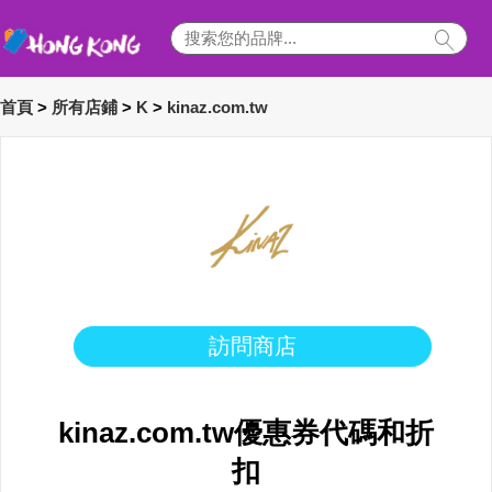
首頁
>
所有店鋪
>
K
>
kinaz.com.tw
訪問商店
kinaz.com.tw優惠券代碼和折
扣