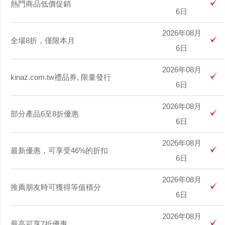
熱門商品低價促銷
6日
2026年08月
全場8折，僅限本月
6日
2026年08月
kinaz.com.tw禮品券, 限量發行
6日
2026年08月
部分產品6至8折優惠
6日
2026年08月
最新優惠，可享受46%的折扣
6日
2026年08月
推薦朋友時可獲得等值積分
6日
2026年08月
最高可享7折優惠