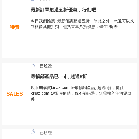
最新訂單超過五折優惠，行動吧
今日我們推薦: 最新優惠超過五折，除此之外，您還可以找
到很多其他折扣，包括首單八折優惠，學生9折等
特賣
已驗證
最暢銷產品已上市, 超過8折
現限期購買kinaz.com.tw最暢銷產品, 超過5折，抓住
kinaz.com.tw限時促銷，你不能錯過，無需輸入任何優惠
SALES
券
已驗證