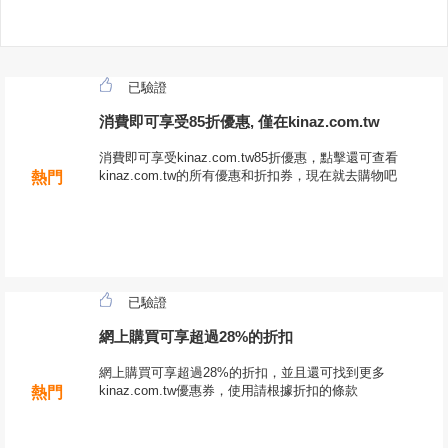
已驗證
消費即可享受85折優惠, 僅在kinaz.com.tw
消費即可享受kinaz.com.tw85折優惠，點擊還可查看
kinaz.com.tw的所有優惠和折扣券，現在就去購物吧
熱門
已驗證
網上購買可享超過28%的折扣
網上購買可享超過28%的折扣，並且還可找到更多
kinaz.com.tw優惠券，使用請根據折扣的條款
熱門