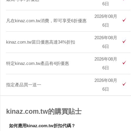
6日
2026年08月
凡在kinaz.com.tw消費，即可享受6折優惠
6日
2026年08月
kinaz.com.tw當日優惠高達34%折扣
6日
2026年08月
特定kinaz.com.tw產品有4折優惠
6日
2026年08月
指定產品買一送一
6日
kinaz.com.tw的購買貼士
如何應用kinaz.com.tw折扣代碼？