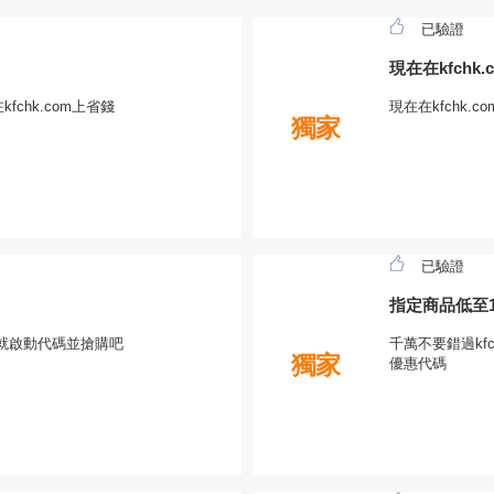
已驗證
現在在kfchk
fchk.com上省錢
現在在kfchk
獨家
已驗證
指定商品低至1
在就啟動代碼並搶購吧
千萬不要錯過kfc
獨家
優惠代碼