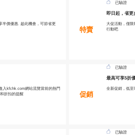
已驗證
即日起，省更
品可享半價優惠. 趁此機會，可節省更
大促活動，僅限幾
特賣
行動吧
已驗證
最高可享5折
進入kfchk.com網站流覽當前的熱門
全新促銷，低至9
促銷
和折扣的提醒
已驗證