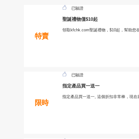
已驗證
聖誕禮物僅$10起
領取kfchk.com聖誕禮物，$10起，幫助您在k
特賣
已驗證
指定產品買一送一
指定產品買一送一, 這個折扣非常棒，現
限時