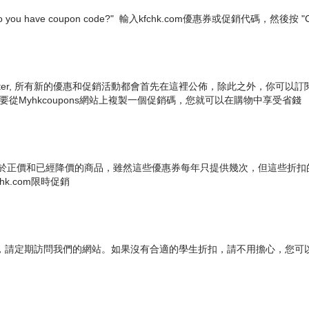
e coupon code?" 輸入kfchk.com優惠券或促銷代碼，然後按 "Che
k及Twitter, 所有新的優惠和促銷活動都會首先在這裡公佈，除此之外，你可以訂閱
只要從Myhkcoupons網站上複製一個促銷碼，您就可以在購物中享受省錢
，通常適用於正價和已經降價的商品，雖然這些優惠券每年只提供幾次，但這些
k.com限時促銷
學生折扣，請定期訪問我們的網站。如果沒有合適的學生折扣，請不用擔心，您可以找到更