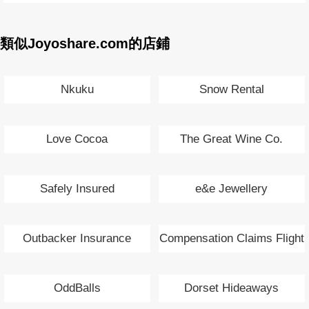
類似Joyoshare.com的店鋪
Nkuku
Snow Rental
Love Cocoa
The Great Wine Co.
Safely Insured
e&e Jewellery
Outbacker Insurance
Compensation Claims Flight
Delay
OddBalls
Dorset Hideaways