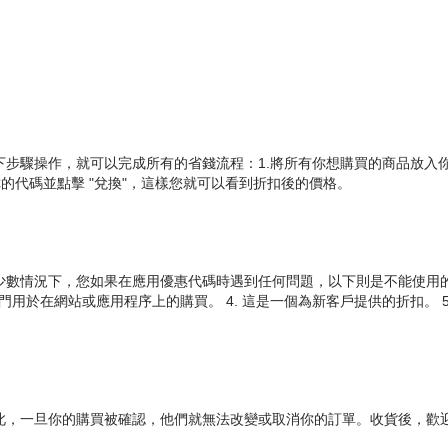
按照以下步驟操作，就可以完成所有的省錢流程：1.將所有你想購買的商品放入你
你的代碼並點擊 "兌換"，這樣您就可以看到折扣後的價格。
，但在極少數情況下，您如果在應用優惠代碼時遇到任何問題，以下則是不能使用的
k優惠碼專門用於在網站或應用程序上的購買。 4. 這是一個為新客戶提供的折扣。
當迅速，因此，一旦你的購買被確認，他們就無法改變或取消你的訂單。收貨後，