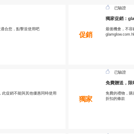
已驗證
獨家促銷：gla
最適合您，點擊並使用吧
最後機會，不容錯
促銷
glamglow.com
已驗證
免費贈送，限
，此促銷不能與其他優惠同時使用
免費的禮物，購就
獨家
折扣的條款