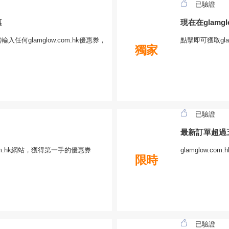
已驗證
惠
現在在glamg
輸入任何glamglow.com.hk優惠券，
點擊即可獲取gla
獨家
已驗證
最新訂單超過
om.hk網站，獲得第一手的優惠券
glamglow
限時
已驗證