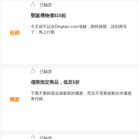
已驗證
聖誕禮物僅$10起
今天就可以在Dingtaxi.com省錢，限時搶購，請別再等
了，馬上行動
促銷
已驗證
僅限指定商品，低至5折
千萬不要錯過這個最新的優惠，而且不需要啟動任何優惠
券代碼
獨家
已驗證