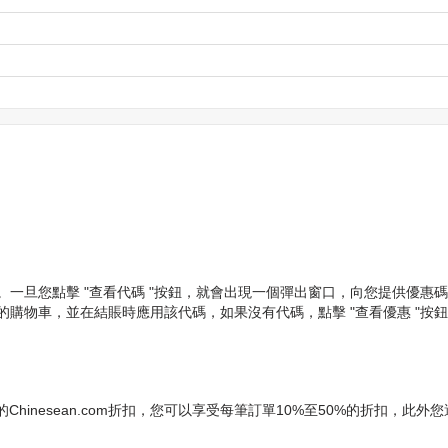
代碼。一旦您點擊 "查看代碼 "按鈕，就會出現一個彈出窗口，向您提供優惠
加到你的購物車，並在結賬時應用該代碼，如果沒有代碼，點擊 "查看優惠 "
sean.com折扣，您可以享受每筆訂單10%至50%的折扣，此外您還可以訂閱