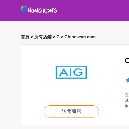
首頁
>
所有店鋪
>
C
>
Chinesean.com
在
其
惠
訪問商店