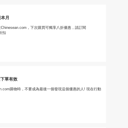
限本月
Chinesean.com，下次購買可獨享八折優惠，請訂閱
m折扣
意下單有效
sean.com購物時，不要成為最後一個發現這個優惠的人! 現在行動