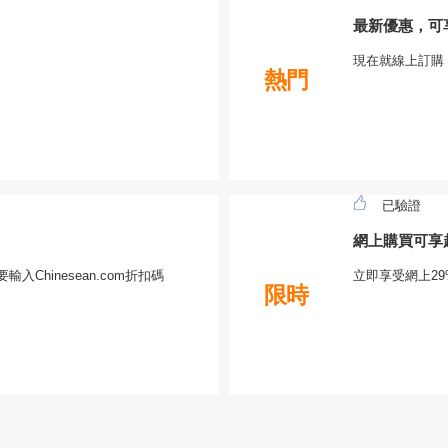
最新優惠，可
現在就線上訂購
熱門
已驗證
網上購買可享
入Chinesean.com折扣碼
立即享受網上29%
限時