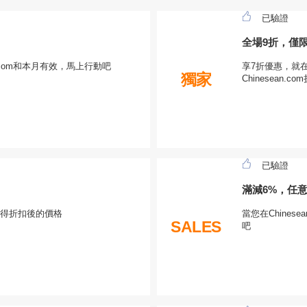
已驗證
全場9折，僅
n.com和本月有效，馬上行動吧
享7折優惠，就在
獨家
Chinesean.co
已驗證
滿減6%，任
獲得折扣後的價格
當您在Chine
SALES
吧