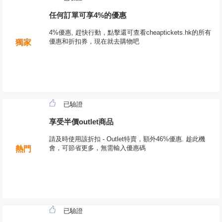
任何訂單可享4%的優惠
4%優惠, 趕快行動，點擊還可查看cheaptickets.hk的所有
優惠和折扣券，現在就去購物吧
獨家
已驗證
享受半價outlet商品
請及時使用該折扣 - Outlet特賣，額外46%優惠. 趁此機
會，可節省更多，無需輸入優惠碼
熱門
已驗證