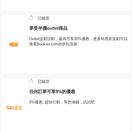
已驗證
享受半價outlet商品
Outlet促銷活動，最高可享30%優惠，更多特賣及促銷可以
查看Bookeo.com的折扣頁面
獨家
已驗證
任何訂單可享9%的優惠
4%優惠, 趕快行動，幫您省錢，試試吧
SALES