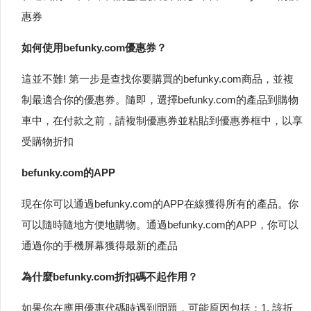
惠券
如何使用befunky.com優惠券？
這並不難! 第一步是查找你要購買的befunky.com商品，並複
制最適合你的優惠券。隨即，選擇befunky.com的產品到購物
車中，在付款之前，請複制優惠券並粘貼到優惠券框中，以享
受購物折扣
befunky.com的APP
現在你可以通過befunky.com的APP在線獲得所有的產品。你
可以隨時隨地方便地購物。通過befunky.com的APP，你可以
通過你的手機屏幕獲得最新的產品
為什麼befunky.com折扣碼不起作用？
如果你在應用優惠代碼時遇到問題，可能原因包括：1. 該折