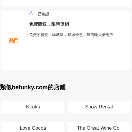
已驗證
免費贈送，限時促銷
免費的禮物，購就送，持續優惠，無需輸入優惠券
熱門
類似befunky.com的店鋪
Nkuku
Snow Rental
Love Cocoa
The Great Wine Co.