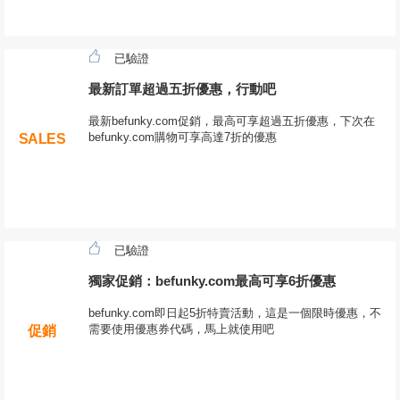
已驗證
最新訂單超過五折優惠，行動吧
最新befunky.com促銷，最高可享超過五折優惠，下次在
befunky.com購物可享高達7折的優惠
SALES
已驗證
獨家促銷：befunky.com最高可享6折優惠
befunky.com即日起5折特賣活動，這是一個限時優惠，不
需要使用優惠券代碼，馬上就使用吧
促銷