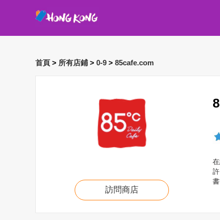
首頁
>
所有店鋪
>
0-9
>
85cafe.com
在
許
書
訪問商店