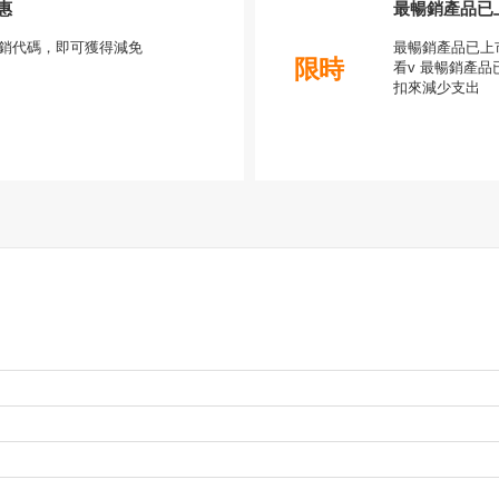
惠
最暢銷產品已上
om促銷代碼，即可獲得減免
最暢銷產品已上市
限時
看v 最暢銷產品
扣來減少支出