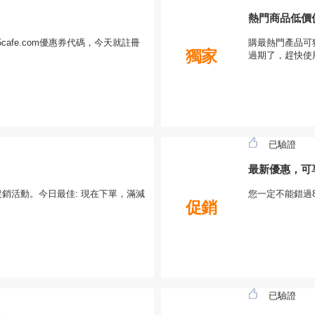
熱門商品低價
afe.com優惠券代碼，今天就註冊
購最熱門產品可獲
獨家
過期了，趕快使
已驗證
最新優惠，可
及促銷活動。今日最佳: 現在下單，滿減
您一定不能錯過8
促銷
已驗證