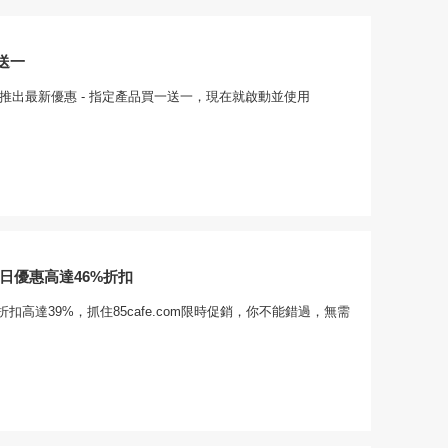
送一
om現已推出最新優惠 - 指定產品買一送一，現在就啟動並使用
om當日優惠高達46%折扣
扣高達39%，抓住85cafe.com限時促銷，你不能錯過，無需