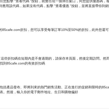
一旦您點擊 "查看代碼 "按鈕，就會出現一個彈出窗口，向您提供優惠碼，複製折
應用該代碼，如果沒有代碼，點擊 "查看優惠 "按鈕，並將直接帶你到
fe.com折扣，您可以享受每筆訂單10%至50%的折扣，此外您還可以訂閱85
om折扣券，這些折扣碼在短期內是不會過期的，請保存本頁面，然後定期訪問。然而
到85cafe.com的有效折扣碼
件，包括產品發布、即將到來的熱門銷售活動、正在進行的促銷和限時的85caf
件列表。然後，輸入你的電子郵件地址、生日和購物偏好