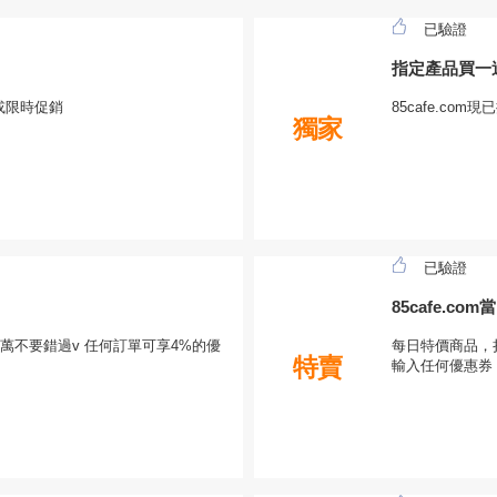
已驗證
指定產品買一
或限時促銷
85cafe.c
獨家
已驗證
85cafe.c
萬不要錯過v 任何訂單可享4%的優
每日特價商品，折
特賣
輸入任何優惠券