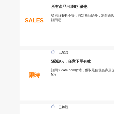
所有產品可獲9折優惠
從7折到9折不等，特定商品除外，別錯過85c
SALES
訂閱吧
已驗證
滿減9%，任意下單有效
訂閱85cafe.com網站，獲取最佳優惠券
限時
5%
已驗證