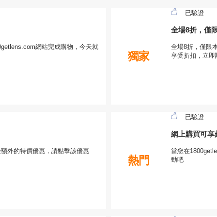
已驗證
全場8折，僅
tlens.com網站完成購物，今天就
全場8折，僅限本
獨家
享受折扣，立即
已驗證
網上購買可享
om享受額外的特價優惠，請點擊該優惠
當您在1800ge
熱門
動吧