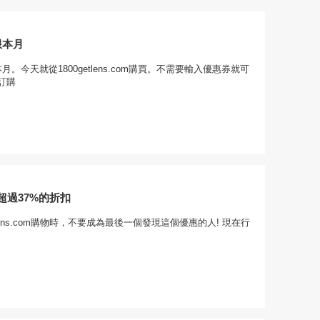
限本月
月。今天就從1800getlens.com購買。不需要輸入優惠券就可
訂購
超過37%的折扣
tlens.com購物時，不要成為最後一個發現這個優惠的人! 現在行