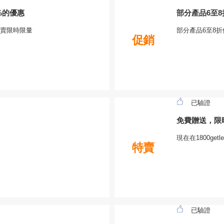
9%的優惠
部分產品6至
特賣限時限量
部分產品6至8
促銷
已驗證
免費贈送，限
現在在1800ge
特賣
已驗證