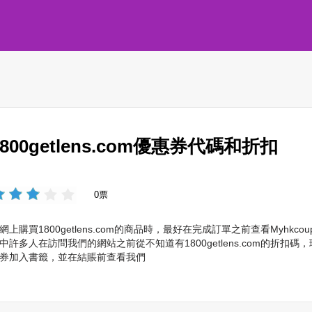
1800getlens.com優惠券代碼和折扣
0票
網上購買1800getlens.com的商品時，最好在完成訂單之前查看Myhk
中許多人在訪問我們的網站之前從不知道有1800getlens.com的折扣碼，
券加入書籤，並在結賬前查看我們