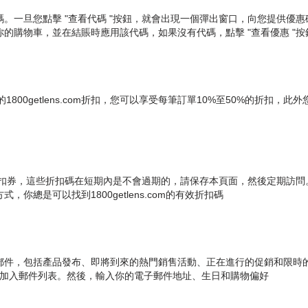
換的代碼。一旦您點擊 "查看代碼 "按鈕，就會出現一個彈出窗口，向您提供優
品添加到你的購物車，並在結賬時應用該代碼，如果沒有代碼，點擊 "查看優惠 
tlens.com折扣，您可以享受每筆訂單10%至50%的折扣，此外您還可以訂閱
s.com折扣券，這些折扣碼在短期內是不會過期的，請保存本頁面，然後定期訪問。
方式，你總是可以找到1800getlens.com的有效折扣碼
電子郵件，包括產品發布、即將到來的熱門銷售活動、正在進行的促銷和限時的180
"來加入郵件列表。然後，輸入你的電子郵件地址、生日和購物偏好