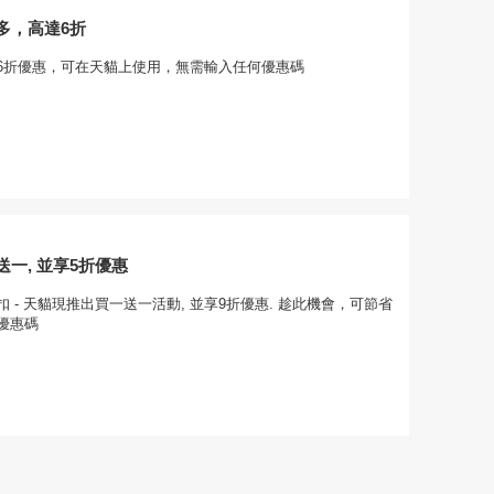
多，高達6折
6折優惠，可在天貓上使用，無需輸入任何優惠碼
一, 並享5折優惠
 - 天貓現推出買一送一活動, 並享9折優惠. 趁此機會，可節省
優惠碼