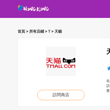
首頁
>
所有店鋪
>
T
>
天貓
在
訪
查
訪問商店