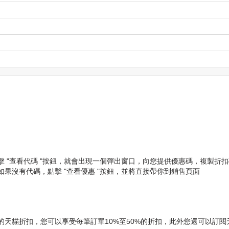
"查看代碼 "按鈕，就會出現一個彈出窗口，向您提供優惠碼，複製折扣碼
果沒有代碼，點擊 "查看優惠 "按鈕，並將直接帶你到銷售頁面
貓折扣，您可以享受每筆訂單10%至50%的折扣，此外您還可以訂閱天貓的