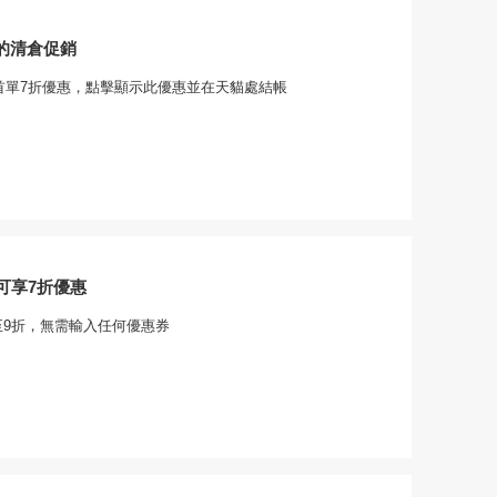
惠的清倉促銷
+首單7折優惠，點擊顯示此優惠並在天貓處結帳
可享7折優惠
至9折，無需輸入任何優惠券